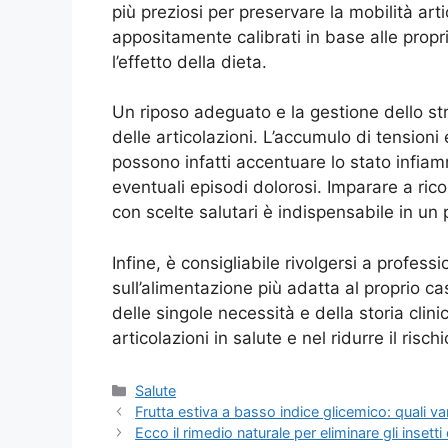
più preziosi per preservare la mobilità artic
appositamente calibrati in base alle prop
l’effetto della dieta.
Un riposo adeguato e la gestione dello stre
delle articolazioni. L’accumulo di tensio
possono infatti accentuare lo stato infiam
eventuali episodi dolorosi. Imparare a ric
con scelte salutari è indispensabile in un
Infine, è consigliabile rivolgersi a profess
sull’alimentazione più adatta al proprio 
delle singole necessità e della storia clin
articolazioni in salute e nel ridurre il risc
Categorie
Salute
Frutta estiva a basso indice glicemico: quali var
Ecco il rimedio naturale per eliminare gli insett