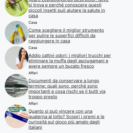
si trova e perché conoscere questi
piccoli insetti può aiutare la salute in
casa
Casa
Come scegliere il miglior strumento
per pulire le superfici difficili da
raggiungere in casa
Casa
Addio cattivi odori: i migliori trucchi per
eliminare la muffa dagli asciugamani e
avere sempre un bucato fresco
Affari
Documenti da conservare a lungo
termine: quali sono, perché sono
importanti e cosa rischi se li butti via
troppo presto
Affari
Quanto si può vincere con una
quaterna al lotto? Scopri i premi e le
curiosità sul gioco più amato dagli
italiani