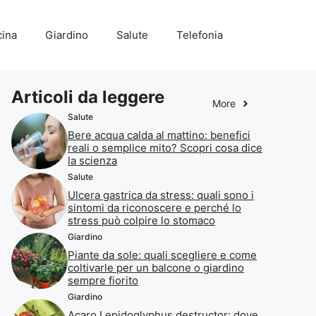
ina
Giardino
Salute
Telefonia
Articoli da leggere
More
Salute
Bere acqua calda al mattino: benefici
reali o semplice mito? Scopri cosa dice
la scienza
Salute
Ulcera gastrica da stress: quali sono i
sintomi da riconoscere e perché lo
stress può colpire lo stomaco
Giardino
Piante da sole: quali scegliere e come
coltivarle per un balcone o giardino
sempre fiorito
Giardino
Acaro Lepidoglyphus destructor: dove