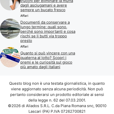
trucchi per eliminare la muffa
dagli asciugamani e avere
sempre un bucato fresco
Affari
Documenti da conservare a
lungo termine: quali sono,
perché sono importanti e cosa
rischi se li butti via troppo
presto
Affari
Quanto si può vincere con una
quaterna al lotto? Scopri i
premi e le curiosità sul gioco
più amato dagli italiani
Questo blog non è una testata giornalistica, in quanto
viene aggiornato senza alcuna periodicità. Non può
pertanto considerarsi un prodotto editoriale ai sensi
della legge n. 62 del 07.03.2001.
©2026 di Aliados S.R.L. C.da Piana Romana snc, 90010
Lascari (PA) P.IVA 07262700821