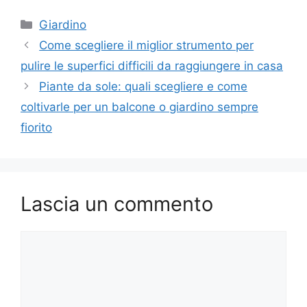
Categorie
Giardino
Come scegliere il miglior strumento per
pulire le superfici difficili da raggiungere in casa
Piante da sole: quali scegliere e come
coltivarle per un balcone o giardino sempre
fiorito
Lascia un commento
Commento