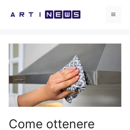
Vai
al
Menu
contenuto
Come ottenere