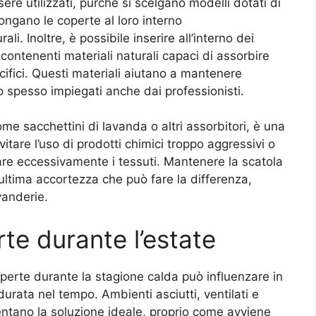
ere utilizzati, purché si scelgano modelli dotati di
pongano le coperte al loro interno
i. Inoltre, è possibile inserire all’interno dei
o contenenti materiali naturali capaci di assorbire
ecifici. Questi materiali aiutano a mantenere
o spesso impiegati anche dai professionisti.
ome sacchettini di lavanda o altri assorbitori, è una
vitare l’uso di prodotti chimici troppo aggressivi o
re eccessivamente i tessuti. Mantenere la scatola
l’ultima accortezza che può fare la differenza,
vanderie.
rte durante l’estate
operte durante la stagione calda può influenzare in
durata nel tempo. Ambienti asciutti, ventilati e
sentano la soluzione ideale, proprio come avviene