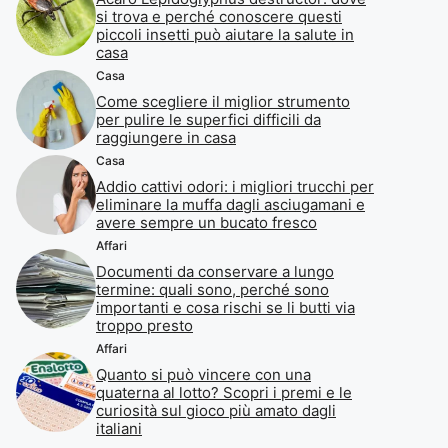
si trova e perché conoscere questi
piccoli insetti può aiutare la salute in
casa
Casa
Come scegliere il miglior strumento
per pulire le superfici difficili da
raggiungere in casa
Casa
Addio cattivi odori: i migliori trucchi per
eliminare la muffa dagli asciugamani e
avere sempre un bucato fresco
Affari
Documenti da conservare a lungo
termine: quali sono, perché sono
importanti e cosa rischi se li butti via
troppo presto
Affari
Quanto si può vincere con una
quaterna al lotto? Scopri i premi e le
curiosità sul gioco più amato dagli
italiani