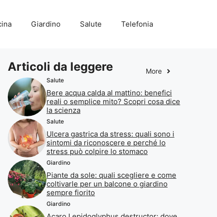
ina
Giardino
Salute
Telefonia
Articoli da leggere
More
Salute
Bere acqua calda al mattino: benefici
reali o semplice mito? Scopri cosa dice
la scienza
Salute
Ulcera gastrica da stress: quali sono i
sintomi da riconoscere e perché lo
stress può colpire lo stomaco
Giardino
Piante da sole: quali scegliere e come
coltivarle per un balcone o giardino
sempre fiorito
Giardino
Acaro Lepidoglyphus destructor: dove