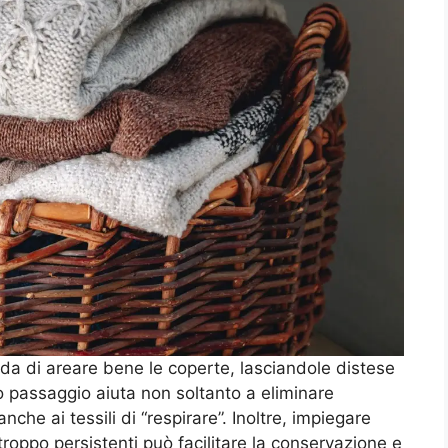
da di areare bene le coperte, lasciandole distese
o passaggio aiuta non soltanto a eliminare
che ai tessili di “respirare”. Inoltre, impiegare
 troppo persistenti può facilitare la conservazione e