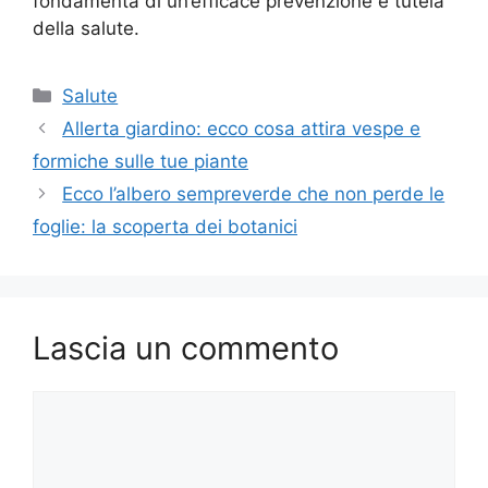
fondamenta di un’efficace prevenzione e tutela
della salute.
Categorie
Salute
Allerta giardino: ecco cosa attira vespe e
formiche sulle tue piante
Ecco l’albero sempreverde che non perde le
foglie: la scoperta dei botanici
Lascia un commento
Commento