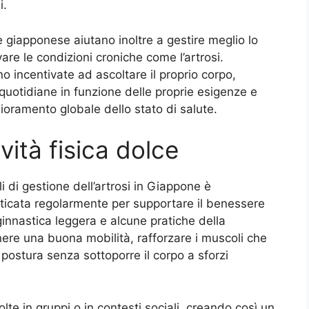
i.
 giapponese aiutano inoltre a gestire meglio lo
are le condizioni croniche come l’artrosi.
o incentivate ad ascoltare il proprio corpo,
i quotidiane in funzione delle proprie esigenze e
glioramento globale dello stato di salute.
vità fisica dolce
i di gestione dell’artrosi in Giappone è
praticata regolarmente per supportare il benessere
 ginnastica leggera e alcune pratiche della
ere una buona mobilità, rafforzare i muscoli che
 postura senza sottoporre il corpo a sforzi
te in gruppi o in contesti sociali, creando così un