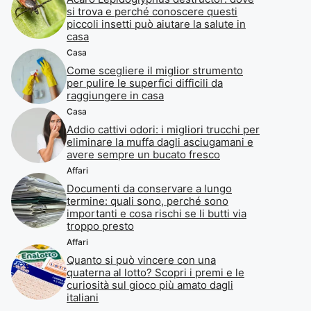
si trova e perché conoscere questi
piccoli insetti può aiutare la salute in
casa
Casa
Come scegliere il miglior strumento
per pulire le superfici difficili da
raggiungere in casa
Casa
Addio cattivi odori: i migliori trucchi per
eliminare la muffa dagli asciugamani e
avere sempre un bucato fresco
Affari
Documenti da conservare a lungo
termine: quali sono, perché sono
importanti e cosa rischi se li butti via
troppo presto
Affari
Quanto si può vincere con una
quaterna al lotto? Scopri i premi e le
curiosità sul gioco più amato dagli
italiani