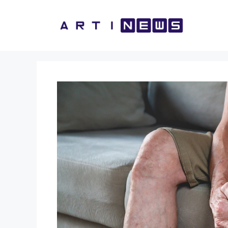
Vai
al
contenuto