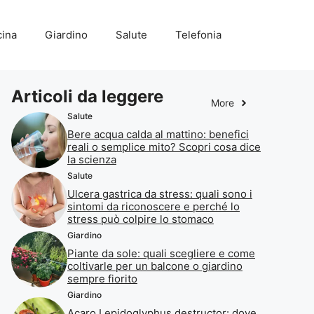
ina
Giardino
Salute
Telefonia
Articoli da leggere
More
Salute
Bere acqua calda al mattino: benefici
reali o semplice mito? Scopri cosa dice
la scienza
Salute
Ulcera gastrica da stress: quali sono i
sintomi da riconoscere e perché lo
stress può colpire lo stomaco
Giardino
Piante da sole: quali scegliere e come
coltivarle per un balcone o giardino
sempre fiorito
Giardino
Acaro Lepidoglyphus destructor: dove