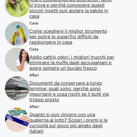
si trova e perché conoscere questi
piccoli insetti può aiutare la salute in
casa
Casa
Come scegliere il miglior strumento
per pulire le superfici difficili da
raggiungere in casa
Casa
Addio cattivi odori: i migliori trucchi per
eliminare la muffa dagli asciugamani e
avere sempre un bucato fresco
Affari
Documenti da conservare a lungo
termine: quali sono, perché sono
importanti e cosa rischi se li butti via
troppo presto
Affari
Quanto si può vincere con una
quaterna al lotto? Scopri i premi e le
curiosità sul gioco più amato dagli
italiani