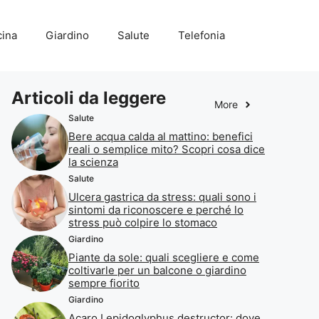
ina
Giardino
Salute
Telefonia
Articoli da leggere
More
Salute
Bere acqua calda al mattino: benefici
reali o semplice mito? Scopri cosa dice
la scienza
Salute
Ulcera gastrica da stress: quali sono i
sintomi da riconoscere e perché lo
stress può colpire lo stomaco
Giardino
Piante da sole: quali scegliere e come
coltivarle per un balcone o giardino
sempre fiorito
Giardino
Acaro Lepidoglyphus destructor: dove