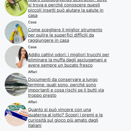
si trova e perché conoscere questi
piccoli insetti può aiutare la salute in
casa
Casa
Come scegliere il miglior strumento
per pulire le superfici difficili da
raggiungere in casa
Casa
Addio cattivi odori: i migliori trucchi per
eliminare la muffa dagli asciugamani e
avere sempre un bucato fresco
Affari
Documenti da conservare a lungo
termine: quali sono, perché sono
importanti e cosa rischi se li butti via
troppo presto
Affari
Quanto si può vincere con una
quaterna al lotto? Scopri i premi e le
curiosità sul gioco più amato dagli
italiani