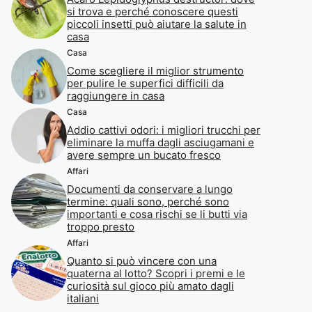
si trova e perché conoscere questi
piccoli insetti può aiutare la salute in
casa
Casa
Come scegliere il miglior strumento
per pulire le superfici difficili da
raggiungere in casa
Casa
Addio cattivi odori: i migliori trucchi per
eliminare la muffa dagli asciugamani e
avere sempre un bucato fresco
Affari
Documenti da conservare a lungo
termine: quali sono, perché sono
importanti e cosa rischi se li butti via
troppo presto
Affari
Quanto si può vincere con una
quaterna al lotto? Scopri i premi e le
curiosità sul gioco più amato dagli
italiani