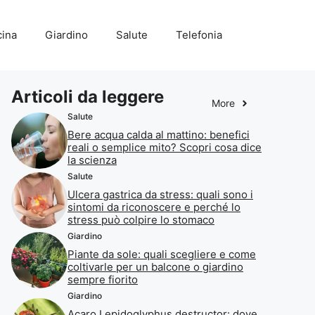
ina
Giardino
Salute
Telefonia
Articoli da leggere
More
Salute
Bere acqua calda al mattino: benefici
reali o semplice mito? Scopri cosa dice
la scienza
Salute
Ulcera gastrica da stress: quali sono i
sintomi da riconoscere e perché lo
stress può colpire lo stomaco
Giardino
Piante da sole: quali scegliere e come
coltivarle per un balcone o giardino
sempre fiorito
Giardino
Acaro Lepidoglyphus destructor: dove