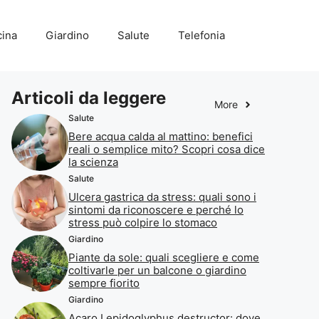
ina
Giardino
Salute
Telefonia
Articoli da leggere
More
Salute
Bere acqua calda al mattino: benefici
reali o semplice mito? Scopri cosa dice
la scienza
Salute
Ulcera gastrica da stress: quali sono i
sintomi da riconoscere e perché lo
stress può colpire lo stomaco
Giardino
Piante da sole: quali scegliere e come
coltivarle per un balcone o giardino
sempre fiorito
Giardino
Acaro Lepidoglyphus destructor: dove