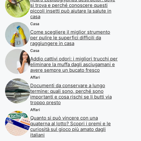
si trova e perché conoscere questi
piccoli insetti può aiutare la salute in
casa
Casa
Come scegliere il miglior strumento
per pulire le superfici difficili da
raggiungere in casa
Casa
Addio cattivi odori: i migliori trucchi per
eliminare la muffa dagli asciugamani e
avere sempre un bucato fresco
Affari
Documenti da conservare a lungo
termine: quali sono, perché sono
importanti e cosa rischi se li butti via
troppo presto
Affari
Quanto si può vincere con una
quaterna al lotto? Scopri i premi e le
curiosità sul gioco più amato dagli
italiani