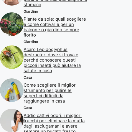
stomaco
Giardino
Piante da sole: quali scegliere
e come coltivarle per un
balcone o giardino sempre
fiorito
Giardino
Acaro Lepidoglyphus
destructor: dove si trova e
perché conoscere questi
piccoli insetti può aiutare la
salute in casa
Casa
Come scegliere il miglior
strumento per pulire le
superfici difficili da
raggiungere in casa
Casa
Addio cattivi odori: i migliori
trucchi per eliminare la muffa
dagli asciugamani e avere
sempre un bucato fresco