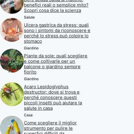
benefici reali o semplice mito?
Scopri cosa dice la scienza
Salute
Ulcera gastrica da stress: quali
sono i sintomi da riconoscere e
perché lo stress può colpire lo
stomaco
Giardino
Piante da sole: quali scegliere
e come coltivarle per un
balcone o giardino sempre
fiorito
Giardino
Acaro Lepidoglyphus
destructor: dove si trova e
perché conoscere questi
piccoli insetti può aiutare la
salute in casa
Casa
Come scegliere il miglior
strumento per pulire le
superfici difficili da