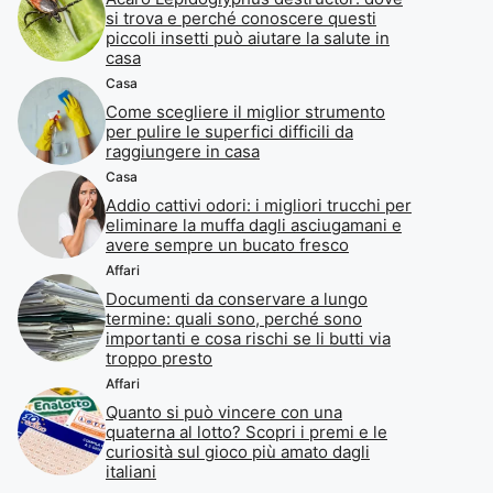
si trova e perché conoscere questi
piccoli insetti può aiutare la salute in
casa
Casa
Come scegliere il miglior strumento
per pulire le superfici difficili da
raggiungere in casa
Casa
Addio cattivi odori: i migliori trucchi per
eliminare la muffa dagli asciugamani e
avere sempre un bucato fresco
Affari
Documenti da conservare a lungo
termine: quali sono, perché sono
importanti e cosa rischi se li butti via
troppo presto
Affari
Quanto si può vincere con una
quaterna al lotto? Scopri i premi e le
curiosità sul gioco più amato dagli
italiani