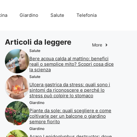
ina
Giardino
Salute
Telefonia
Articoli da leggere
More
Salute
Bere acqua calda al mattino: benefici
reali o semplice mito? Scopri cosa dice
la scienza
Salute
Ulcera gastrica da stress: quali sono i
sintomi da riconoscere e perché lo
stress può colpire lo stomaco
Giardino
Piante da sole: quali scegliere e come
coltivarle per un balcone o giardino
sempre fiorito
Giardino
Acaro Lepidoglyphus destructor: dove