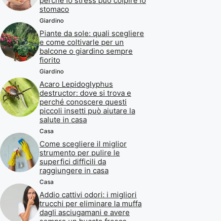
perché lo stress può colpire lo
stomaco
Giardino
Piante da sole: quali scegliere
e come coltivarle per un
balcone o giardino sempre
fiorito
Giardino
Acaro Lepidoglyphus
destructor: dove si trova e
perché conoscere questi
piccoli insetti può aiutare la
salute in casa
Casa
Come scegliere il miglior
strumento per pulire le
superfici difficili da
raggiungere in casa
Casa
Addio cattivi odori: i migliori
trucchi per eliminare la muffa
dagli asciugamani e avere