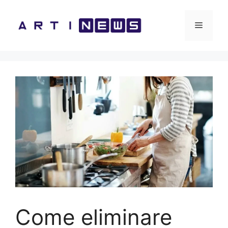
Vai
al
Menu
contenuto
Come eliminare