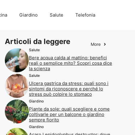
ina
Giardino
Salute
Telefonia
Articoli da leggere
More
Salute
Bere acqua calda al mattino: benefici
reali o semplice mito? Scopri cosa dice
la scienza
Salute
Ulcera gastrica da stress: quali sono i
sintomi da riconoscere e perché lo
stress può colpire lo stomaco
Giardino
Piante da sole: quali scegliere e come
coltivarle per un balcone o giardino
sempre fiorito
Giardino
Acaro Lepidoglyphus destructor: dove