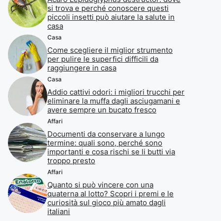
si trova e perché conoscere questi
piccoli insetti può aiutare la salute in
casa
Casa
Come scegliere il miglior strumento
per pulire le superfici difficili da
raggiungere in casa
Casa
Addio cattivi odori: i migliori trucchi per
eliminare la muffa dagli asciugamani e
avere sempre un bucato fresco
Affari
Documenti da conservare a lungo
termine: quali sono, perché sono
importanti e cosa rischi se li butti via
troppo presto
Affari
Quanto si può vincere con una
quaterna al lotto? Scopri i premi e le
curiosità sul gioco più amato dagli
italiani