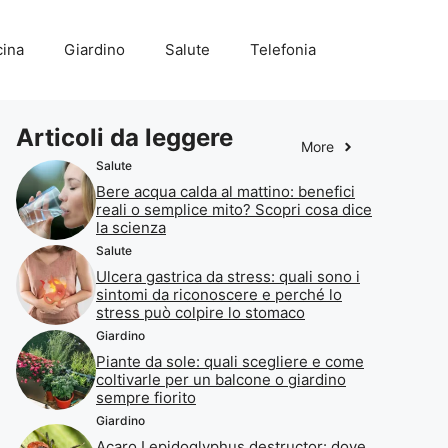
ina
Giardino
Salute
Telefonia
Articoli da leggere
More
Salute
Bere acqua calda al mattino: benefici
reali o semplice mito? Scopri cosa dice
la scienza
Salute
Ulcera gastrica da stress: quali sono i
sintomi da riconoscere e perché lo
stress può colpire lo stomaco
Giardino
Piante da sole: quali scegliere e come
coltivarle per un balcone o giardino
sempre fiorito
Giardino
Acaro Lepidoglyphus destructor: dove