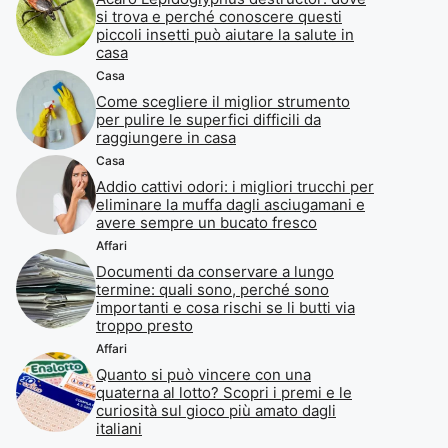
si trova e perché conoscere questi
piccoli insetti può aiutare la salute in
casa
Casa
Come scegliere il miglior strumento
per pulire le superfici difficili da
raggiungere in casa
Casa
Addio cattivi odori: i migliori trucchi per
eliminare la muffa dagli asciugamani e
avere sempre un bucato fresco
Affari
Documenti da conservare a lungo
termine: quali sono, perché sono
importanti e cosa rischi se li butti via
troppo presto
Affari
Quanto si può vincere con una
quaterna al lotto? Scopri i premi e le
curiosità sul gioco più amato dagli
italiani